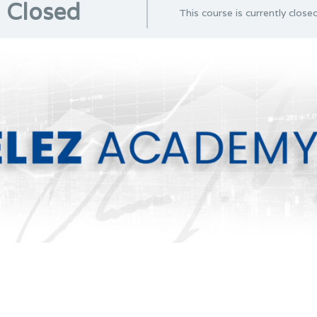
Closed
This course is currently close