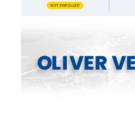
NOT ENROLLED