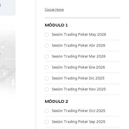
d
Course Home
MÓDULO 1
Sesión Trading Poker May 2026
Sesión Trading Poker Abr 2026
Sesión Trading Poker Mar 2026
Sesión Trading Poker Ene 2026
Sesión Trading Poker Dic 2025
Sesión Trading Poker Nov 2025
MÓDULO 2
Sesión Trading Poker Oct 2025
Sesión Trading Poker Sep 2025